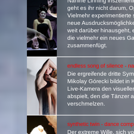
Nanine Linning inszeniert
geht es ihr nicht darum, 
Vielmehr experimentierte
neue Ausdrucksmöglichkeit
weit darüber hinausgeht, 
die vielmehr ein neues G
zusammenfügt.
endless song of silence - n
Die ergreifende dritte S
Mikolay Górecki bildet in 
Live-Kamera den visuellen 
abspielt, den die Tänzer
verschmelzen.
synthetic twin - dance comp
Der extreme Wille, sich v