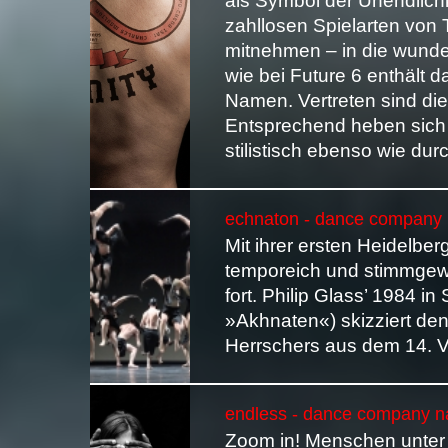
als Symbol der Unendlich
zahllosen Spielarten von
mitnehmen – in die wund
wie bei Future 6 enthält 
Namen. Vertreten sind di
Entsprechend heben sich 
stilistisch ebenso wie du
echnaton - dance company n
Mit ihrer ersten Heidelbe
temporeich und stimmgewa
fort. Philip Glass’ 1984 in 
»Akhnaten«) skizziert de
Herrschers aus dem 14. Vo
endless - dance company nan
Zoom in! Menschen unter s