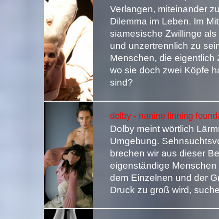
Verlangen, miteinander z
Dilemma im Leben. Im Mi
siamesische Zwillinge al
und unzertrennlich zu sein
Menschen, die eigentlich 
wo sie doch zwei Köpfe h
sind?
dolby - nanine linning foun
Dolby meint wörtlich Lä
Umgebung. Sehnsuchtsvol
brechen wir aus dieser B
eigenständige Menschen 
dem Einzelnen und der G
Druck zu groß wird, suche