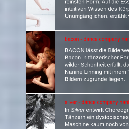
reinsten Form. Auf die Es
intuitiven Wissen des Kör
Unumgänglichen, erzählt
bacon - dance company nani
BACON lässt die Bilderwe
Bacon in tänzerischer For
wilder Schönheit erfüllt, d
Nanine Linning mit ihrem
Bildern zugrunde liegen.
silver - dance company nani
In
Silver
entwirft Choreogr
Tänzern ein dystopisches
Maschine kaum noch vone