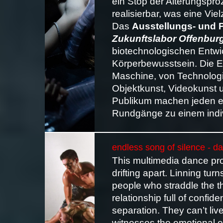
ein Stop der Alterungspr
realisierbar, was eine Viel
Das
Ausstellungs- und 
Zukunftslabor Offenbur
biotechnologischen Entwi
Körperbewusstsein. Die E
Maschine, von Technologie
Objektkunst, Videokunst u
Publikum machen jeden ei
Rundgänge zu einem indi
endless song of silence - 
This multimedia dance prod
drifting apart. Linning tur
people who straddle the th
relationship full of confid
separation. They can’t liv
witnesses the emotional ex