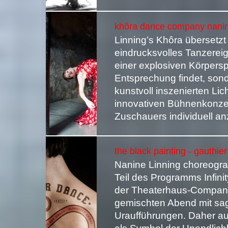
khôra dance company nanine
Linning’s Khôra übersetzt
eindrucksvolles Tanzereig
einer explosiven Körpers
Entsprechung findet, son
kunstvoll inszenierten Li
innovativen Bühnenkonzep
Zuschauers individuell a
the black painting - gauthie
Nanine Linning choreogra
Teil des Programms Infini
der Theaterhaus-Company 
gemischten Abend mit sag
Uraufführungen. Daher auch