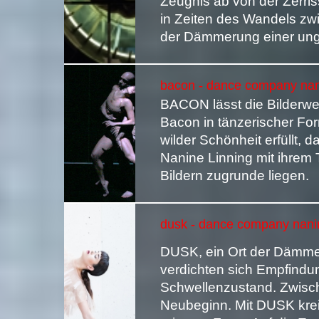
Zeugnis ab von der Zerri
in Zeiten des Wandels z
der Dämmerung einer ung
bacon - dance company nan
BACON lässt die Bilderwe
Bacon in tänzerischer For
wilder Schönheit erfüllt, d
Nanine Linning mit ihrem
Bildern zugrunde liegen.
dusk - dance company nanin
DUSK, ein Ort der Dämmer
verdichten sich Empfindu
Schwellenzustand. Zwisc
Neubeginn. Mit DUSK kreie