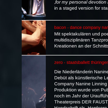
‚
for my personal devotion
in a staged version for s
bacon - dance company nan
Mit spektakulären und po
multidisziplinären Tanzpr
Kreationen an der Schnitt
zero - staatsballett thüring
Die Niederländerin Nanine
Debüt als künstlerische L
Company Nanine Linning 
Produktion wurde von Publ
noch im Jahr der Urauffü
Theaterpreis DER FAUST. 
Handschrift als „Hardcore