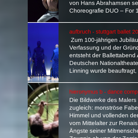
von Hans Abrahamsen se
Choreografie DUO – For 1
aufbruch - stuttgart ballet 2
Zum 100-jährigen Jubilä
Verfassung und der Grün
entsteht der Ballettaben
Deutschen Nationaltheater
Linning wurde beauftragt,
hieronymus b - dance compa
Die Bildwerke des Maler
zugleich: monströse Fabe
Himmel und vollenden de
vom Mittelalter zur Rena
Ängste seiner Mitmenschen